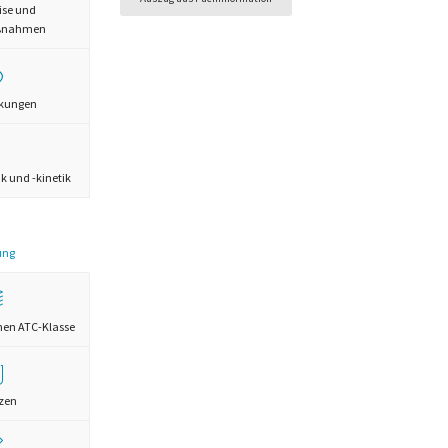
ise und
aßnahmen
rkungen
 und -kinetik
ung
chen ATC-Klasse
zen