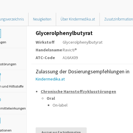
ungsverzeichnis
Neuigkeiten
Über Kindermedika.at
Zusatzinformatio
Glycerolphenylbutyrat
Wirkstoff
Glycerolphenylbutyrat
ngen
Handelsname
Ravicti®
ATC-Code
A16AX09
sstörungen
Zulassung der Dosierungsempfehlungen in
Kindermedika.at
und Hilfsstoffe
Chronische Harnstoffzyklusstörungen
Oral
On-label
mittelwirkungen
ationen
Auszug aus Fachinformation