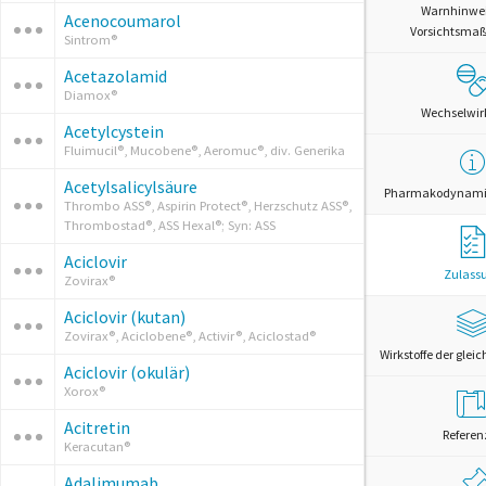
Warnhinwe
Acenocoumarol
Vorsichtsm
Sintrom®
Acetazolamid
Diamox®
Wechselwi
Acetylcystein
Fluimucil®, Mucobene®, Aeromuc®, div. Generika
Acetylsalicylsäure
Pharmakodynamik
Thrombo ASS®, Aspirin Protect®, Herzschutz ASS®,
Thrombostad®, ASS Hexal®; Syn: ASS
Aciclovir
Zulass
Zovirax®
Aciclovir (kutan)
Zovirax®, Aciclobene®, Activir®, Aciclostad®
Wirkstoffe der glei
Aciclovir (okulär)
Xorox®
Acitretin
Referen
Keracutan®
Adalimumab