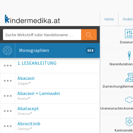
Home
Änder
Dosieru
Monographien
658
1. LESEANLEITUNG
Nierenfunktion
Abacavir
Ziagen®
Darreichungsformen 
Abacavir + Lamivudin
Kivexa®
Abatacept
Unerwünschte Arznei
Orencia®
Abrocitinib
Cibinqo®
Kontraindik