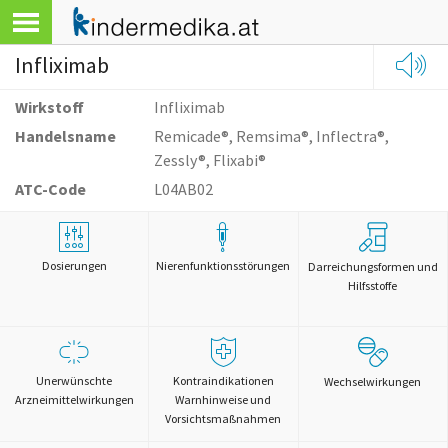
Infliximab
Wirkstoff
Infliximab
Handelsname
Remicade®, Remsima®, Inflectra®,
Zessly®, Flixabi®
ATC-Code
L04AB02
Dosierungen
Nierenfunktionsstörungen
Darreichungsformen und
Hilfsstoffe
Unerwünschte
Kontraindikationen
Wechselwirkungen
Arzneimittelwirkungen
Warnhinweise und
Vorsichtsmaßnahmen