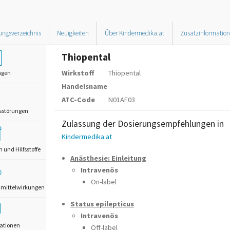
ungsverzeichnis
Neuigkeiten
Über Kindermedika.at
Zusatzinformatio
Thiopental
Wirkstoff
Thiopental
ngen
Handelsname
ATC-Code
N01AF03
sstörungen
Zulassung der Dosierungsempfehlungen in
Kindermedika.at
und Hilfsstoffe
Anästhesie: Einleitung
Intravenös
On-label
mittelwirkungen
Status epilepticus
Intravenös
ationen
Off-label