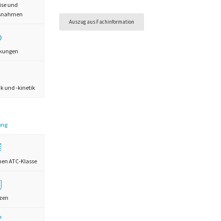
ise und
aßnahmen
Auszug aus Fachinformation
rkungen
 und -kinetik
ung
chen ATC-Klasse
zen