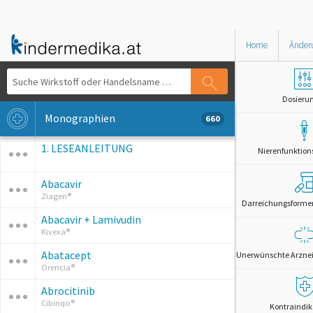
Home
Änder
Dosieru
Monographien
660
1. LESEANLEITUNG
Nierenfunktion
Abacavir
Ziagen®
Darreichungsformen 
Abacavir + Lamivudin
Kivexa®
Abatacept
Unerwünschte Arznei
Orencia®
Abrocitinib
Cibinqo®
Kontraindik