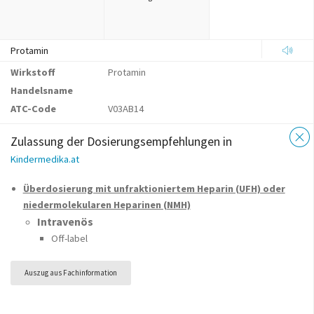
Protamin
Wirkstoff
Protamin
Handelsname
ATC-Code
V03AB14
Zulassung der Dosierungsempfehlungen in
Kindermedika.at
Überdosierung mit unfraktioniertem Heparin (UFH) oder
niedermolekularen Heparinen (NMH)
Intravenös
Off-label
Auszug aus Fachinformation