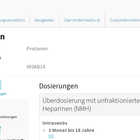
ungsverzeichnis
Neuigkeiten
Über Kindermedika.at
Zusatzinformatio
in
Protamin
e
V03AB14
Dosierungen
ngen
Überdosierung mit unfraktioniert
Heparinen (NMH)
sstörungen
Intravenös
1 Monat bis 18 Jahre
[1]