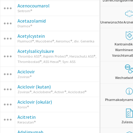
Darreichungsformen 
Acenocoumarol
Sintrom®
Acetazolamid
Unerwünschte Arznei
Diamox®
Acetylcystein
Fluimucil®, Mucobene®, Aeromuc®, div. Generika
Kontraindik
Warnhinwe
Acetylsalicylsäure
Vorsichtsm
Thrombo ASS®, Aspirin Protect®, Herzschutz ASS®,
Thrombostad®, ASS Hexal®; Syn: ASS
Aciclovir
Zovirax®
Wechselwi
Aciclovir (kutan)
Zovirax®, Aciclobene®, Activir®, Aciclostad®
Pharmakodynamik
Aciclovir (okulär)
Xorox®
Acitretin
Zulass
Keracutan®
Adalimumab