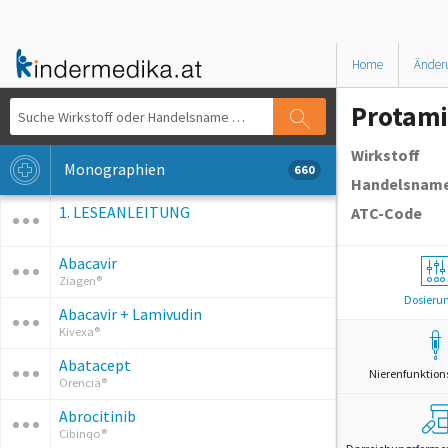
Home
Änder
Protam
Wirkstoff
Monographien
660
Handelsnam
1. LESEANLEITUNG
ATC-Code
Abacavir
Ziagen®
Dosieru
Abacavir + Lamivudin
Kivexa®
Abatacept
Nierenfunktion
Orencia®
Abrocitinib
Cibinqo®