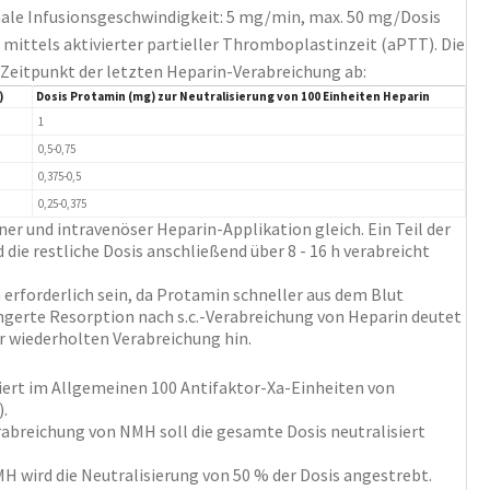
le Infusionsgeschwindigkeit: 5 mg/min, max. 50 mg/Dosis
mittels aktivierter partieller Thromboplastinzeit (aPTT). Die
Zeitpunkt der letzten Heparin-Verabreichung ab:
)
Dosis Protamin (mg) zur Neutralisierung von 100 Einheiten Heparin
1
0,5-0,75
0,375-0,5
0,25-0,375
er und intravenöser Heparin-Applikation gleich. Ein Teil der
die restliche Dosis anschließend über 8 - 16 h verabreicht
rforderlich sein, da Protamin schneller aus dem Blut
längerte Resorption nach s.c.-Verabreichung von Heparin deutet
r wiederholten Verabreichung hin.
iert im Allgemeinen 100 Antifaktor-Xa-Einheiten von
.
rabreichung von NMH soll die gesamte Dosis neutralisiert
MH wird die Neutralisierung von 50 % der Dosis angestrebt.