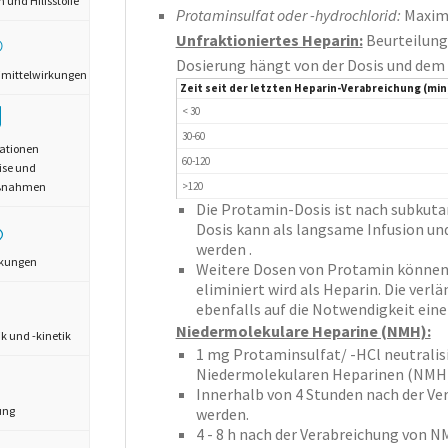
und Hilfsstoffe
Protaminsulfat oder -hydrochlorid:
Maxima
Unfraktioniertes Heparin:
Beurteilung 
Dosierung hängt von der Dosis und dem 
mittelwirkungen
Zeit seit der letzten Heparin-Verabreichung (min
< 30
30-60
ationen
60-120
ise und
>120
aßnahmen
Die Protamin-Dosis ist nach subkutan
Dosis kann als langsame Infusion und 
werden .
rkungen
Weitere Dosen von Protamin können e
eliminiert wird als Heparin. Die ver
ebenfalls auf die Notwendigkeit eine
Niedermolekulare Heparine (NMH):
 und -kinetik
1 mg Protaminsulfat/ -HCl neutralis
Niedermolekularen Heparinen (NMH)
Innerhalb von 4 Stunden nach der Ve
ung
werden.
4 - 8 h nach der Verabreichung von N