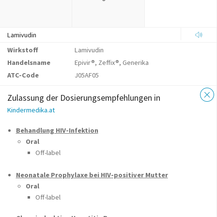
Lamivudin
Wirkstoff
Lamivudin
Handelsname
Epivir®, Zeffix®, Generika
ATC-Code
J05AF05
Zulassung der Dosierungsempfehlungen in
Kindermedika.at
Behandlung HIV-Infektion
Oral
Off-label
Neonatale Prophylaxe bei HIV-positiver Mutter
Oral
Off-label