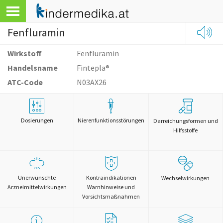
Fenfluramin
Wirkstoff
Fenfluramin
Handelsname
Fintepla®
ATC-Code
N03AX26
Dosierungen
Nierenfunktionsstörungen
Darreichungsformen und
Hilfsstoffe
Unerwünschte
Kontraindikationen
Wechselwirkungen
Arzneimittelwirkungen
Warnhinweise und
Vorsichtsmaßnahmen